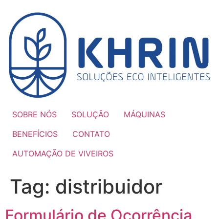
Ir
para
o
conteúdo
SOBRE NÓS
SOLUÇÃO
MÁQUINAS
BENEFÍCIOS
CONTATO
AUTOMAÇÃO DE VIVEIROS
Tag:
distribuidor
Formulário de Ocorrência